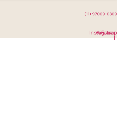
(11) 97069-0809
Instagram
Whatsa
Faceb
f