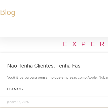
Ir
para
Blog
o
conteúdo
EXPER
Não Tenha Clientes, Tenha Fãs
Você já parou para pensar no que empresas como Apple, Nuba
LEIA MAIS »
janeiro 15, 2025