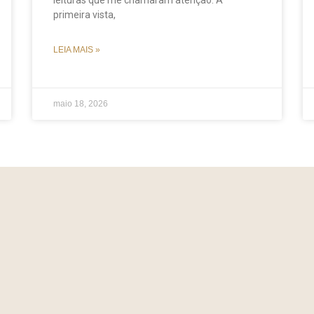
leituras que me chamaram atenção. À
primeira vista,
LEIA MAIS »
maio 18, 2026