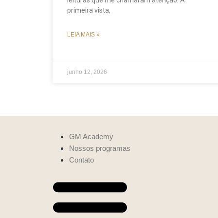
leituras que me chamaram atenção. À
primeira vista,
LEIA MAIS »
junho 12, 2026
GM Academy
Nossos programas
Contato