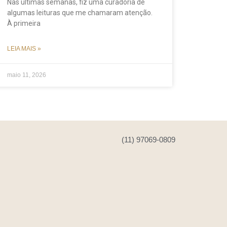
Nas últimas semanas, fiz uma curadoria de
algumas leituras que me chamaram atenção.
À primeira
LEIA MAIS »
maio 11, 2026
(11) 97069-0809